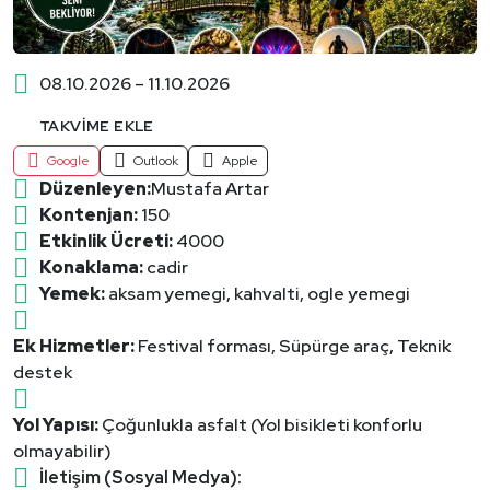
08.10.2026 – 11.10.2026
TAKVIME EKLE
Google
Outlook
Apple
Düzenleyen:
Mustafa Artar
Kontenjan:
150
Etkinlik Ücreti:
4000
Konaklama:
cadir
Yemek:
aksam yemegi, kahvalti, ogle yemegi
Ek Hizmetler:
Festival forması, Süpürge araç, Teknik
destek
Yol Yapısı:
Çoğunlukla asfalt (Yol bisikleti konforlu
olmayabilir)
İletişim (Sosyal Medya):