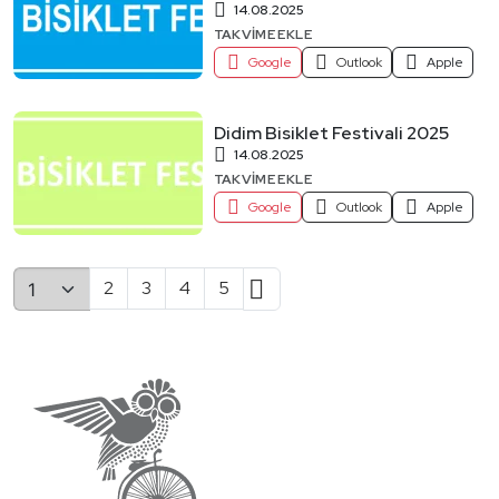
14.08.2025
TAKVIME EKLE
Google
Outlook
Apple
Didim Bisiklet Festivali 2025
14.08.2025
TAKVIME EKLE
Google
Outlook
Apple
2
3
4
5