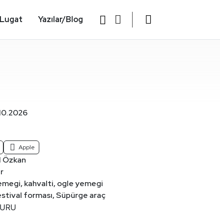
Lugat
Yazılar/Blog
10.2026
Apple
 Özkan
r
megi, kahvalti, ogle yemegi
stival forması, Süpürge araç
TURU