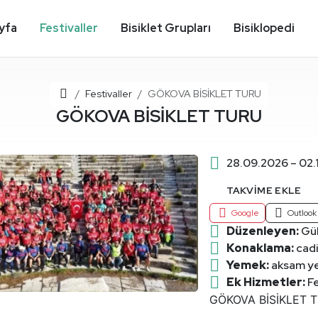
yfa
Festivaller
Bisiklet Grupları
Bisiklopedi
Ana Sayfa
Festivaller
GÖKOVA BİSİKLET TURU
GÖKOVA BİSİKLET TURU
28.09.2026 – 02.
TAKVIME EKLE
Google
Outlook
Düzenleyen:
Gül
Konaklama:
cadi
Yemek:
aksam ye
Ek Hizmetler:
Fe
GÖKOVA BİSİKLET 