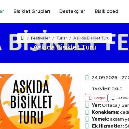
ler
Bisiklet Grupları
Destekçiler
Bisiklopedi
Ana Sayfa
Festivaller
Turlar
Askıda Bisiklet Turu
Askıda Bisiklet Turu
24.09.2026 – 27
TAKVIME EKLE
Google
Outlook
Yer:
Ortaca / Sa
Konaklama:
cadi
Yemek:
aksam ye
Ek Hizmetler:
Sü