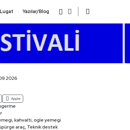
Lugat
Yazılar/Blog
.09.2026
Apple
rıgerme
r
megi, kahvalti, ogle yemegi
pürge araç, Teknik destek