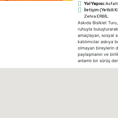
Yol Yapısı:
Asfalt
İletişim (Yetkili Ki
Zehra ERBİL
Askıda Bisiklet Turu,
ruhuyla buluşturarak
amaçlayan, sosyal so
katılımcılar askıya b
olmayan bireylerin d
paylaşmanın ve birlik
anlamlı bir sürüş de