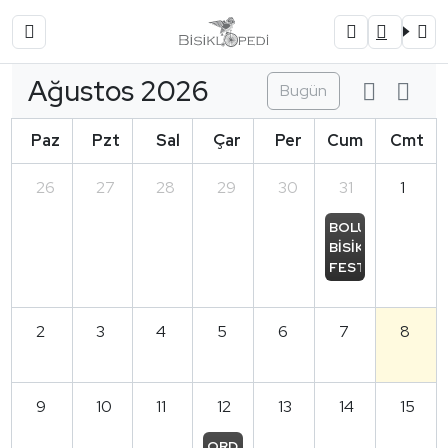
Ağustos 2026
Bugün
Paz
Pzt
Sal
Çar
Per
Cum
Cmt
26
27
28
29
30
31
1
BOLU 
BİSİKLET 
FESTİVALİ
2
3
4
5
6
7
8
9
10
11
12
13
14
15
ORDU 