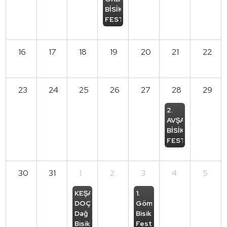
BİSİKLET 
FESTİVALİ
16
17
18
19
20
21
22
23
24
25
26
27
28
29
2. 
AVŞA 
BİSİKLET 
FESTİVALİ
30
31
1
2
3
4
5
KEŞAN 
1. 
DOÇEK 
Gömeç 
Dağ 
Bisiklet 
Bisikleti 
Festivali