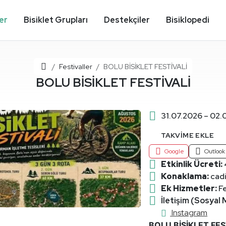
ler
Bisiklet Grupları
Destekçiler
Bisiklopedi
Ana Sayfa
Festivaller
BOLU BİSİKLET FESTİVALİ
BOLU BİSİKLET FESTİVALİ
31.07.2026 – 02.
TAKVIME EKLE
Google
Outlook
Etkinlik Ücreti:
Konaklama:
cadi
Ek Hizmetler:
Fe
İletişim (Sosyal
Instagram
BOLU BİSİKLET FES