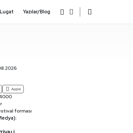
Lugat
Yazılar/Blog
08.2026
Apple
4000
r
stival forması
 Medya):
TİVALİ