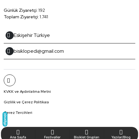
Günlük Ziyaretçi:
192
Toplam Ziyaretçi:
1.741
Eskişehir Türkiye
bisiklopedi@gmail.com
KVKK ve Aydınlatma Metni
Gizlilik ve Çerez Politikası
Çerez Tercihleri
Ana Sayfa
Festivaller
Bisiklet Grupları
Yazılar/Blog