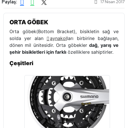
Paylaş:
17 Nisan 2017
ORTA GÖBEK
Orta göbek
(Bottom Bracket), bisikletin sağ ve
solda yer alan
aynakol
ları birbirine bağlayan,
dönen mil ünitesidir. Orta göbekler
dağ, yarış ve
şehir bisikletleri için farklı
özelliklere sahiptirler.
Çeşitleri