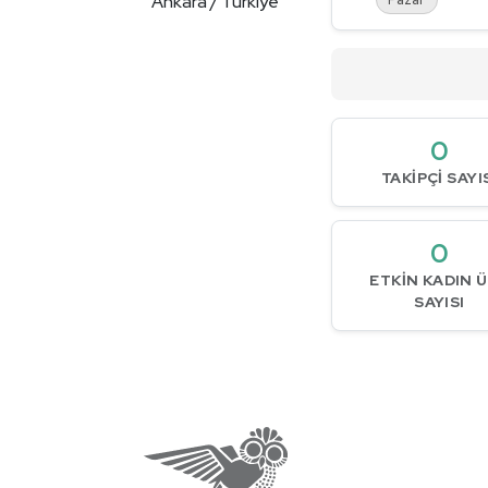
Ankara / Türkiye
0
TAKIPÇI SAYI
0
ETKIN KADIN 
SAYISI