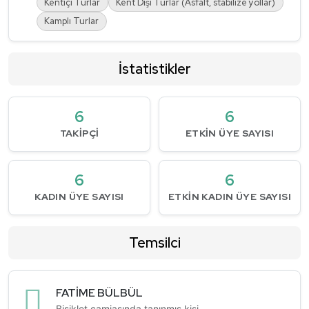
Kentiçi Turlar
Kent Dışı Turlar (Asfalt, stabilize yollar)
Kamplı Turlar
İstatistikler
6
6
TAKIPÇI
ETKIN ÜYE SAYISI
6
6
KADIN ÜYE SAYISI
ETKIN KADIN ÜYE SAYISI
Temsilci
FATİME BÜLBÜL
Bisiklet camiasında tanınmış kişi