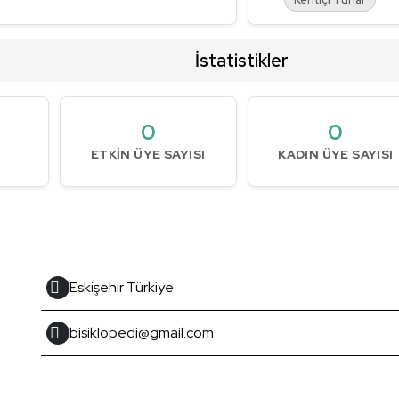
İstatistikler
0
0
ETKIN ÜYE SAYISI
KADIN ÜYE SAYISI
Eskişehir Türkiye
bisiklopedi@gmail.com