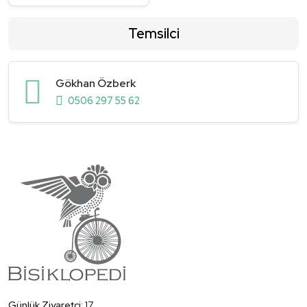
Temsilci
Gökhan Özberk
0506 297 55 62
Günlük Ziyaretçi:
17