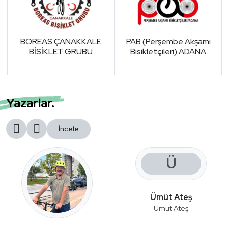
R
BOREAS ÇANAKKALE
PAB (Perşembe Akşamı
BİSİKLET GRUBU
Bisikletçileri) ADANA
Yazarlar.
İncele
Ü
Ümüt Ateş
Ümüt Ateş