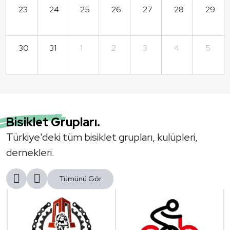
23
24
25
26
27
28
29
30
31
1
2
3
4
5
Bisiklet Grupları.
Türkiye'deki tüm bisiklet grupları, kulüpleri,
dernekleri.
Tümünü Gör