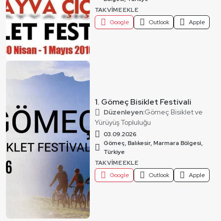
TAKVIME EKLE
Google
Outlook
Apple
1. Gömeç Bisiklet Festivali
Düzenleyen:
Gömeç Bisiklet ve
Yürüyüş Topluluğu
03.09.2026
Gömeç, Balıkesir, Marmara Bölgesi,
Türkiye
TAKVIME EKLE
Google
Outlook
Apple