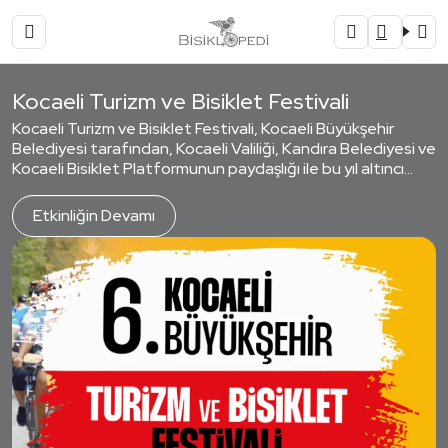
Kocaeli Turizm ve Bisiklet Festivali
Kocaeli Turizm ve Bisiklet Festivali, Kocaeli Büyükşehir
Belediyesi tarafından, Kocaeli Valiliği, Kandıra Belediyesi ve
Kocaeli Bisiklet Platformunun paydaşlığı ile bu yıl altıncı
defa 11-13 Eylül 2026 tarihleri arasında Kandıra İlçesi,
Karadeniz Sahillerinde bulunan Kandıra Zambak Yolunda
Etkinliğin Devamı
düzenle