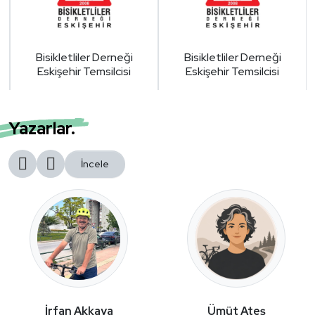
Bisikletliler Derneği
Bisikletliler Derneği
Eskişehir Temsilcisi
Eskişehir Temsilcisi
Yazarlar.
İncele
İrfan Akkaya
Ümüt Ateş