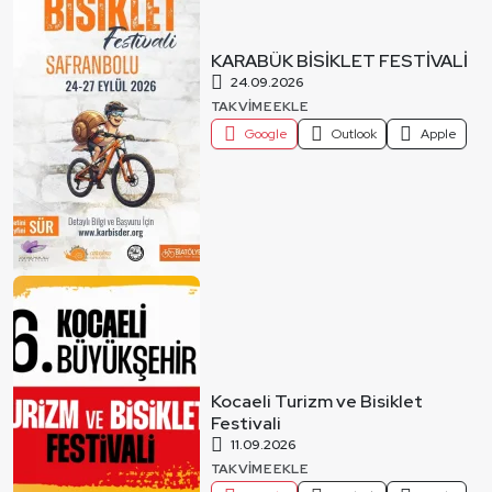
KARABÜK BİSİKLET FESTİVALİ
24.09.2026
TAKVIME EKLE
Google
Outlook
Apple
Kocaeli Turizm ve Bisiklet
Festivali
11.09.2026
TAKVIME EKLE