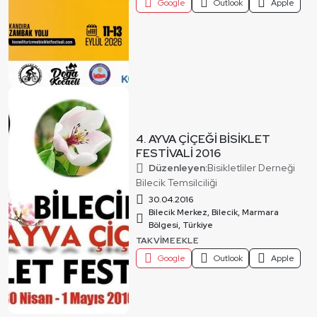
Google
Outlook
Apple
4. AYVA ÇİÇEĞİ BİSİKLET
FESTİVALİ 2016
Düzenleyen:
Bisikletliler Derneği
Bilecik Temsilciliği
30.04.2016
Bilecik Merkez, Bilecik, Marmara
Bölgesi, Türkiye
TAKVIME EKLE
Google
Outlook
Apple