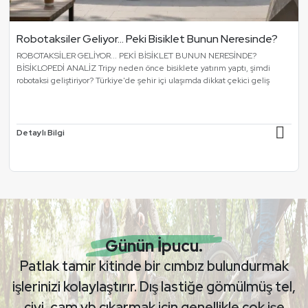
Robotaksiler Geliyor... Peki Bisiklet Bunun Neresinde?
ROBOTAKSİLER GELİYOR... PEKİ BİSİKLET BUNUN NERESİNDE?
BİSİKLOPEDİ ANALİZ Tripy neden önce bisiklete yatırım yaptı, şimdi
robotaksi geliştiriyor? Türkiye'de şehir içi ulaşımda dikkat çekici geliş
Detaylı Bilgi
Günün İpucu.
Patlak tamir kitinde bir cımbız bulundurmak
işlerinizi kolaylaştırır. Dış lastiğe gömülmüş tel,
çivi, cam vb çıkarmak için genellikle çok işe